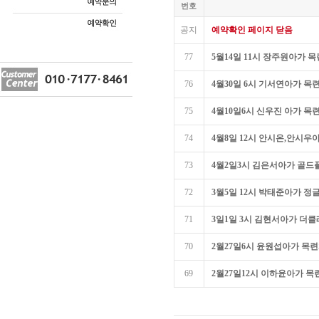
번호
공지
예약확인 페이지 닫음
77
5월14일 11시 장주원아가 
76
4월30일 6시 기서연아가 목
75
4월10일6시 신우진 아가 목
74
4월8일 12시 안시온,안시우
73
4월2일3시 김은서아가 골드
72
3월5일 12시 박태준아가 정
71
3일1일 3시 김현서아가 더
70
2월27일6시 윤원섭아가 목
69
2월27일12시 이하윤아가 