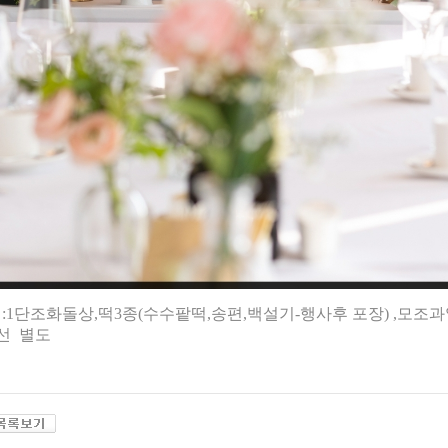
:1단조화돌상,떡3종(수수팥떡,송편,백설기-행사후 포장) ,모조
선 별도