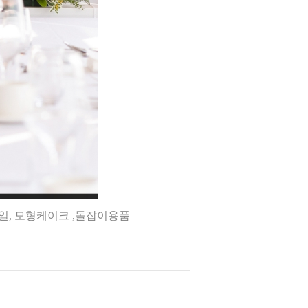
과일, 모형케이크 ,돌잡이용품