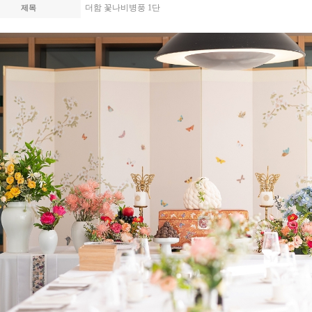
더함 꽃나비병풍 1단
제목