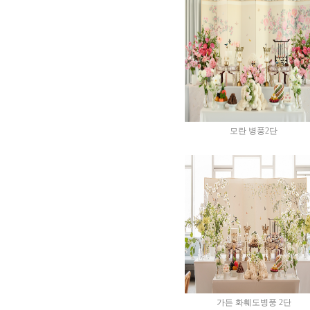
모란 병풍2단
가든 화훼도병풍 2단