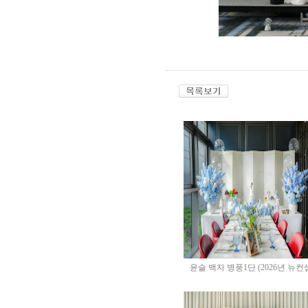
윤슬 백자 병풍1단 (2026년 뉴컨