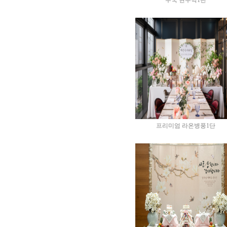
수국 현수막1단
프리미엄 라온병풍1단