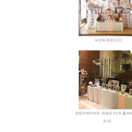
낙선재-화접도2단
영등포메리어트 -화접도1단 & 풀세
트 테..